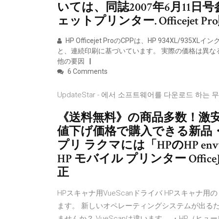
いては、同誌2007年6月11日
ェットプリンター. Officejet P
HP Officejet ProのCPPは、HP 934X
と、連続印刷に基づいています。 実際の価格は異な
他の要因
6 Comments
UpdateStar - 에서 소프트웨어를 다운로드 하는
《送料無料》の商品多数！激
値下げ価格で購入できる新品
プリ ラクマには「HPのHP env
HP モバイル プリンター Offic
正
HPスキャナ用VueScanドライバ HPスキャナ用
ます。 新しいオペレーティングシステムが出る
ませんか？ VueScanは違います。 ・HP（ヒューレ