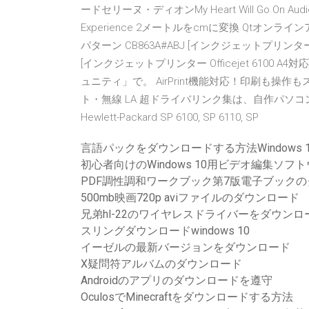
ードセリーヌ・ディオンMy Heart Will Go On Audio
Experience 2メートルをcmに変換 Qtオンラインア
パターン CB863A#ABJ [インクジェットプリンター Of
[インクジェットプリンター Officejet 610
ュニティ」で。 AirPrint機能対応！印刷も操
ト・無線 LA 超ドライバリンク集は、自作パソ
Hewlett-Packard SP 6100, SP 6110, SP
言語パックをダウンロードする方法Windows 1
初心者向けのWindows 10用ビデオ編集ソ
PDF調性調和ワークブック第7版電子ブック
500mb映画720p aviファイルのダウンロード
兄弟hl-22のワイヤレスドライバーをダウンロ
スリングダウンロードwindows 10
イーゼルの最新バージョンをダウンロード
X疑問符アルバムのダウンロード
Androidのアプリのダウンロードを遵守
OculosでMinecraftをダウンロードする方法