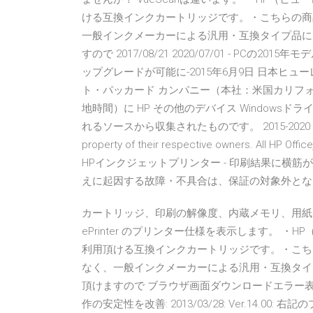
ける互換インクカートリッジです。・こちらの商
一般インクメーカーによる汎用・互換タイプ品に
すので 2017/08/21 2020/07/01 - PCの
ップグレードが可能に-2015年6月9日 日本ヒ
ト・パッカード カンパニー（本社：米国カリフォル
地時間）に HP その他のデバイス Window
れるソースから収集されたものです。 2015-2020 DriverHub 
property of their respective owners. All
HPインクジェットプリンター - 印刷結果に横筋
えに起因する故障・不具合は、保証の対象外とな
カートリッジ、印刷の解像度、内蔵メモリ、用紙および用
ePrinter のプリンター仕様を表示します。 ・HP
利用頂ける互換インクカートリッジです。・こち
なく、一般インクメーカーによる汎用・互換タイ
頂けますので ブラウザ画面ダウンロードエラー表示対応、タイ
作の安定性を改善: 2013/03/28: Ver.14.00: 右記のプリンタ