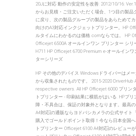
20Jに対応 動作の安定性を改善: 2012/10/16: Ver.
からお見積・ご注文いただく場合、1つ目の製品
に戻り、次の製品グループの製品をあらためてカ
向けのA3対応インクジェットプリンター。HP Office
ルタイムにわかるのは価格.comならでは。 HP Office
Officejet 6500A オールインワン プリンター シリーズ 
H711 HP Officejet 6700 Premium e-オール
ターシリーズ
HP その他のデバイス Windowsドライバー
から収集されたものです。 2015-2020 DriverHub All produ
respective owners. All HP Officejet 
トプリンター - 印刷結果に横筋がはいる. HP
障・不具合は、保証の対象外となります。最高の HP CB8
A4対応]の通販ならヨドバシカメラの公式サイト「
購入でゴールドポイント取得！今なら日本全国へ全品配
トプリンター Officejet 6100 A4対応]のレビ