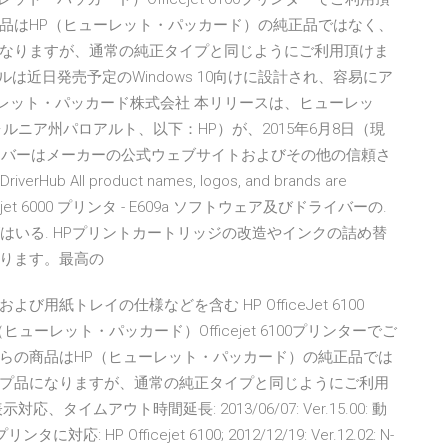
品はHP（ヒューレット・パッカード）の純正品ではなく、
なりますが、通常の純正タイプと同じようにご利用頂けま
2015年モデルは近日発売予定のWindows 10向けに設計され、容易にア
ューレット・パッカード株式会社 本リリースは、ヒューレッ
ニア州パロアルト、以下：HP）が、2015年6月8日（現
sドライバーはメーカーの公式ウェブサイトおよびその他の信頼さ
All product names, logos, and brands are
 HP Officejet 6000 プリンタ - E609a ソフトウェア及びドライバーの.
がはいる. HPプリントカートリッジの改造やインクの詰め替
ります。最高の
紙トレイの仕様などを含む HP OfficeJet 6100
（ヒューレット・パッカード）Officejet 6100プリンターでご
らの商品はHP（ヒューレット・パッカード）の純正品では
プ品になりますが、通常の純正タイプと同じようにご利用
ムアウト時間延長: 2013/06/07: Ver.15.00: 動
に対応: HP Officejet 6100; 2012/12/19: Ver.12.02: N-