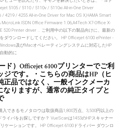
応]に関するレビューを読んだり、ギモンを解決したいときは、「ヨド
 5105 / 5110 / 5110v / 5110xi All-in-One Driver
i / 4219 / 4255 All-in-One Driver for Mac OS X,HAMA Smart
A MicroLink ISDN Office Firmware 1.06,A4Tech X7-Office X-
E OFFICE 520 Printer driver … ご利用中の以下の製品向けに、最新の
してください。 HP Officejet 6100 ePrinter -
、Windows及びMacオペレーティングシステムに対応したHP
自動的に
Officejet 6100プリンターでご利
ッジです。・こちらの商品はHP（ヒ
純正品ではなく、一般インクメーカ
になりますが、通常の純正タイプと
で
入できるモノタロウは取扱商品1,800万点、3,500円以上の
イバをお探しですか？ VueScanは1453のHPスキャナー
ションです。 HP Officejet 6100ドライバー ダウンロ