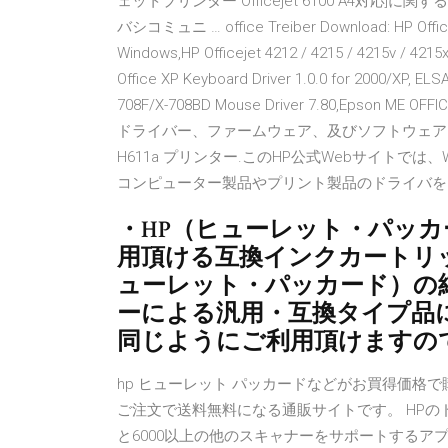
ェットプリンター Officejet 6100 A4対
バシコミュニ … office Treiber Download: HP Officejet
Windows,HP Officejet 4212 / 4215 / 4215v / 4215x
Office XP Keyboard Driver 1.0.0 for 2000/XP, ELS
708F/X-708BD Mouse Driver 7.80,Epson M
ドライバー、ファームウェア、及びソフトウェアをダウンロード
H611a プリンター.このHP公式Webサイトでは
コンピューター製品やプリント製品のドライバを
・HP（ヒューレット・パッカード）
用頂ける互換インクカートリ
ューレット・パッカード）の
ーによる汎用・互換タイプ品
同じようにご利用頂けますの
hp ヒューレット パッカードなどがお買得価格で購
ご注文で送料無料になる通販サイトです。 HPのドラ
と6000以上の他のスキャナーをサポートするアプリケー