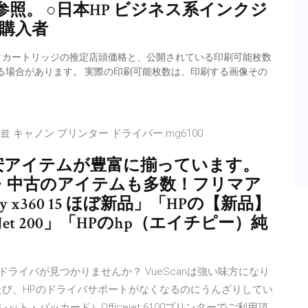
号参照。 ○日本HP ビジネス系インクジ
ro購入者
L/935XLインクカートリッジの推定店頭価格と、公開されている印刷可能枚数
る場合があります。 実際の印刷可能枚数は、印刷する画像その
 무료 キャノン プリンター ドライバー mg6100
安アイテムが豊富に揃っています。
・中古のアイテムも多数！フリマア
y x360 15 ほぼ新品」「HPの【新品】
eJet 200」「HPのhp（エイチピー）純
のドライバが見つかりませんか？ VueScanは強い味方になり
たび、HPのドライバサポートがなくなるのにうんざりしてい
ット・パッカード）Officejet 6100プリンターでご利用頂