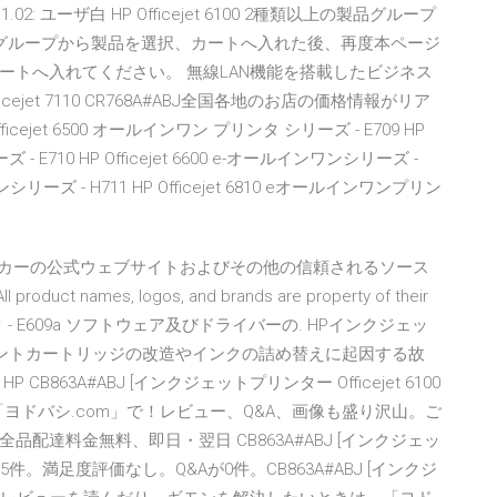
11.02: ユーザ白 HP Officejet 6100 2種類以上の製品グループ
グループから製品を選択、カートへ入れた後、再度本ページ
ートへ入れてください。 無線LAN機能を搭載したビジネス
jet 7110 CR768A#ABJ全国各地のお店の価格情報がリア
jet 6500 オールインワン プリンタ シリーズ - E709 HP
- E710 HP Officejet 6600 e-オールインワンシリーズ -
インワンシリーズ - H711 HP Officejet 6810 eオールインワンプリン
はメーカーの公式ウェブサイトおよびその他の信頼されるソース
ct names, logos, and brands are property of their
6000 プリンタ - E609a ソフトウェア及びドライバーの. HPインクジェッ
プリントカートリッジの改造やインクの詰め替えに起因する故
63A#ABJ [インクジェットプリンター Officejet 6100
ヨドバシ.com」で！レビュー、Q&A、画像も盛り沢山。ご
達料金無料、即日・翌日 CB863A#ABJ [インクジェッ
ューが5件。満足度評価なし。Q&Aが0件。CB863A#ABJ [インクジ