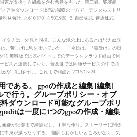
国家が支援する組織を含む悪意をもった. 第三者、犯罪組
メディアやダウンロード販売の減収の一方で、デジタルストリ
合計. △610,670. △580,980. ５ 自己株式. 普通株式.
・ ・・・？」 イタチは、外観と同様、こんな滝の上にあるとは思えぬ立
姿は、苦しげに息を吐いていた。 「今日は、『毒受け』の日
05/10 無料版では2Gバイトまでのデータをクラウド経由で同
ービスと連携しており、普及度では同種サービスの中で頭
1.0に移行し、これまで弱点と 2016/03/24
利用である。 gpoの作成と編集 [編集]
ールで行う。グループポリシー・オブ
) と無料ダウンロード可能なグループポリ
editは一度に1つのgpoの作成・編集
版 画像が細部まで綺麗だし、丁寧な作り。ストーリーに関係
に中身が減ったりする。 翻訳もおかしいところがなく、気