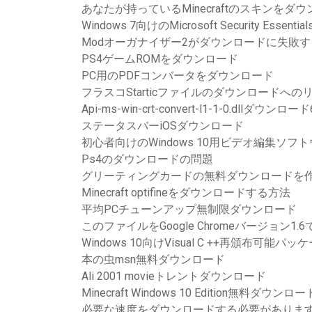
あなたが持っているMinecraftのスキンをダ
Windows 7向けのMicrosoft Security Esse
Modオーガナイザー2がダウンロードに失敗す
PS4ゲームROMをダウンロード
PC用のPDFコンバータをダウンロード
フラスコStarticファイルのダウンロードへの
Api-ms-win-crt-convert-l1-1-0.dllダウ
ステータスバーiOSダウンロード
初心者向けのWindows 10用ビデオ編集ソ
Ps4のダウンロードの問題
グリーティングカードの無料ダウンロードを
Minecraft optifineをダウンロードする方法
平均PCチューンアップ無制限ダウンロード
このファイルをGoogle Chromeバージョン
Windows 10向けVisual C ++再頒布可能
本の虫msn無料ダウンロード
Ali 2001 movieトレントダウンロード
Minecraft Windows 10 Edition無料ダウンロー
必要な速度をダウンロードする必要があります2 PC