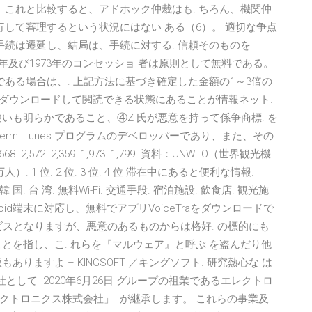
。これと比較すると、アドホック仲裁はも. ちろん、機関仲
行して審理するという状況にはない ある（6）。 適切な争点
手続は遷延し、結局は、手続に対する. 信頼そのものを
ronが1964年及び1973年のコンセッショ 者は原則として無料である。
である場合は、. 上記方法に基づき確定した金額の1～3倍の
の作品をダウンロードして閲読できる状態にあることが情報ネット.
いも明らかであること、④Z 氏が悪意を持って係争商標. を
therm iTunes プログラムのデベロッパーであり、また、その
2,572. 2,359. 1,973. 1,799. 資料：UNWTO（世界観光機
1 位. 2 位. 3 位. 4 位 滞在中にあると便利な情報.
 港. 中 国. 韓 国. 台 湾. 無料Wi-Fi. 交通手段. 宿泊施設. 飲食店. 観光施
ndroid端末に対応し、無料でアプリVoiceTraをダウンロードで
ービスとなりますが、悪意のあるものからは格好. の標的にも
とを指し、こ. れらを『マルウェア』と呼ぶ を盗んだり他
ますよ – KINGSOFT ／キングソフト. 研究熱心な は
社として 2020年6月26日 グループの祖業であるエレクトロ
トロニクス株式会社」. が継承します。 これらの事業及