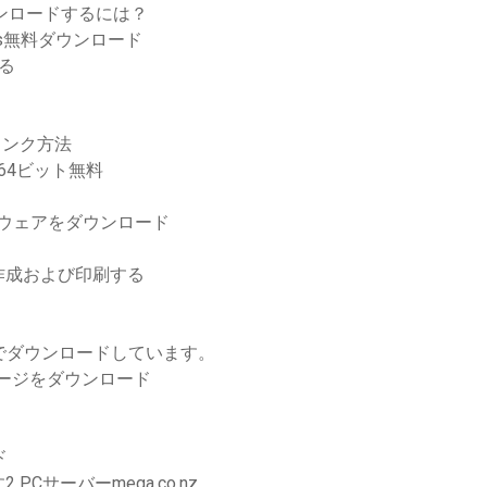
ウンロードするには？
ntials無料ダウンロード
る
リンク方法
ンロード64ビット無料
フトウェアをダウンロード
作成および印刷する
1.6でダウンロードしています。
パッケージをダウンロード
ド
サーバーmega.co.nz