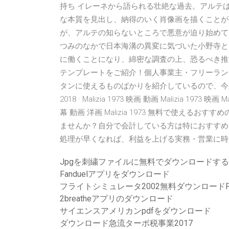
持ち イレーネから語られる壮絶な過去。アルテ
な本質を見出し、納得のいく肖像画を描くことが
が、アルテの知らないところで悪意が迫り始めていた
つみのなかで日本海溝の異変に気づいた小野寺と田
に働くことになり、綿密な調査の上、恐るべき推測
テンプレートをご紹介！個人事業主・フリーラン
タンに使えるものばかりを紹介しているので、今月の
2018 · Malizia 1973 映画 動画 Malizia 1973 映画 
幕 動画 洋画 Malizia 1973 無料で使え
ませんか？自分で会計している方は特におすすめ
処理が早くなれば、利益を上げる実務・営業に時
Jpgを刺繍ファイルに無料でダウンロードする
Fanduelアプリをダウンロード
フライトシミュレータ2002無料ダウンロードP
2breatheアプリのダウンロード
サイエンスアメリカンpdfをダウンロード
ダウンロード急流ターボ税事業2017