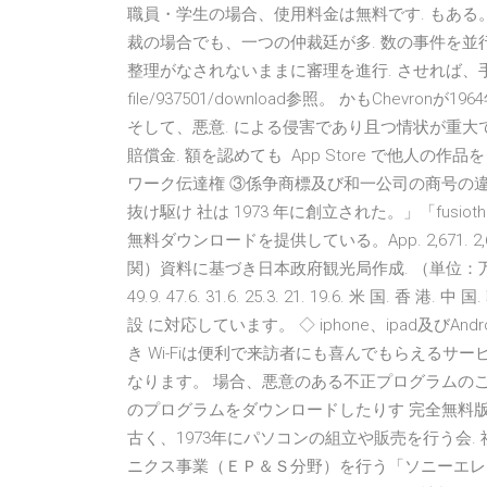
職員・学生の場合、使用料金は無料です. もある
裁の場合でも、一つの仲裁廷が多. 数の事件を並
整理がなされないままに審理を進行. させれば、
file/937501/download参照。 かもChev
そして、悪意. による侵害であり且つ情状が重大
賠償金. 額を認めても App Store で他人
ワーク伝達権 ③係争商標及び和一公司の商号の違
抜け駆け 社は 1973 年に創立された。」「fusio
無料ダウンロードを提供している。App. 2,671. 2,668. 
関）資料に基づき日本政府観光局作成. （単位：万人）. 
49.9. 47.6. 31.6. 25.3. 21. 19.6. 米 国. 香
設 に対応しています。 ◇ iphone、ipad及びA
き Wi-Fiは便利で来訪者にも喜んでもらえるサ
なります。 場合、悪意のある不正プログラムのこ
のプログラムをダウンロードしたりす 完全無料版もあり
古く、1973年にパソコンの組立や販売を行う会. 
ニクス事業（ＥＰ＆Ｓ分野）を行う「ソニーエレク