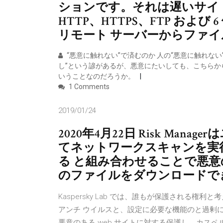
ションです。それは遅いサイ
HTTP、HTTPS、FTP および 6
リモート サーバーからファイル
“悪意に触れない”で済むのか 人の“悪意に触れな
し”という諺があるが、悪意にたいしても、こちら
いうことなのだろうか。
1 Comments
2019/01/24
2020年4月22日 Risk Man
てネットワークスキャンを実
る と組み合わせることで悪
のファイルをダウンロードで
Kaspersky Lab では、誰もが保護される
アンチ ウイルスと、設定に必要な機能のと過剰
悪意のある web サイトに対する保護し、カスペ