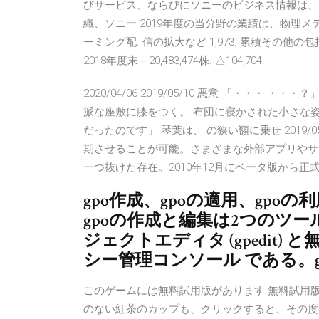
びサービス、ならびにソニーのビジネス情報は、
織、ソニー 2019年度の当分野の業績は、物理
ーミング配. 信の拡大など 1,973. 累積その他の包括利益
2018年度末－20,483,474株. △104,704.
2020/04/06 2019/05/10 悪意 「・・
派な座敷に膝をつく。 布団に寝かされた小さな
だったのです」 琴葉は、 の狭い額に乗せ 2019/
期させることが可能。さまざまな外部アプリやサ
一つ抜けた存在。2010年12月にベータ版から正式版の
gpo作成、gpoの適用、gpoの
gpoの作成と編集は2つのツ
ジェクトエディタ (gpedit
シー管理コンソール である。gp
このゲームには無料試用版があります 無料試用
のない紅茶のカップも、クリックすると、その度