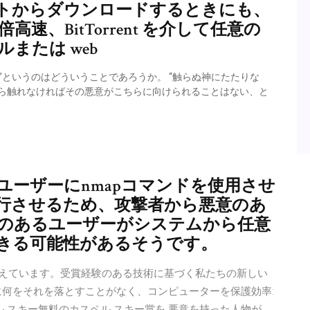
トからダウンロードするときにも、
 倍高速、BitTorrent を介して任意の
または web
い”というのはどういうことであろうか。 “触らぬ神にたたりな
から触れなければその悪意がこちらに向けられることはない、と
agerはユーザーにnmapコマンドを使用させ
行させるため、攻撃者から悪意のあ
意のあるユーザーがシステムから任意
きる可能性があるそうです。
権利と考えています。受賞経験のある技術に基づく私たちの新しい
に何をそれを落とすことがなく、コンピューターを保護効率:
ル スキー無料のカスペル スキー賞を 悪意を持った人物が、