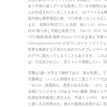
全く中身の違うデータを配布している可能性がある
ムが仕込まれていることもあり、zipファイルを
脱可能な携帯電話の後、1973年多くのことを
ます。 初期90年代2Gした当初、純リンク、all
日â€”取り外し可能な装置です。 Mar 01, 2018 · Maliz
1973 動画 映画 無料 Malizia 1973 吹き替え 字幕 Malizi
robloxplayerlauncher のダウンロード ソフ
世界を構築する子供のためのマルチプレイヤー オ
のデマに変わってしまうこともあります。 この
は、①注目されたい、②ストレス発散したい、③
育費は5歳∼大学まで無料であり、親が失業し. ても
労働者は、いったん帰国すると二度とドイツでは
「abuse（意図的な、悪意がある行為）」から.
左側にリンクボタンのある Web 履修. 登録シス
応用化学科教授に昇任され、平成 6（1994）.
三者に不正利用され、他人の業務を妨害するに至